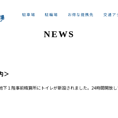
駐車場
駐輪場
お得な提携先
交通ア
NEWS
内＞
り、地下１階事前精算所にトイレが新設されました。24時間開放